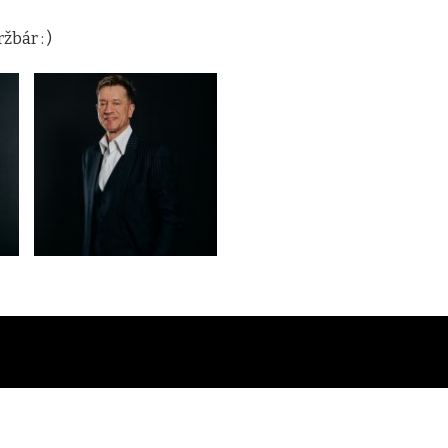
bár : )