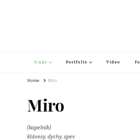
O nás
Portfolio
Video
F
Home
Miro
Miro
(kapelník)
klávesy, dychy, spev