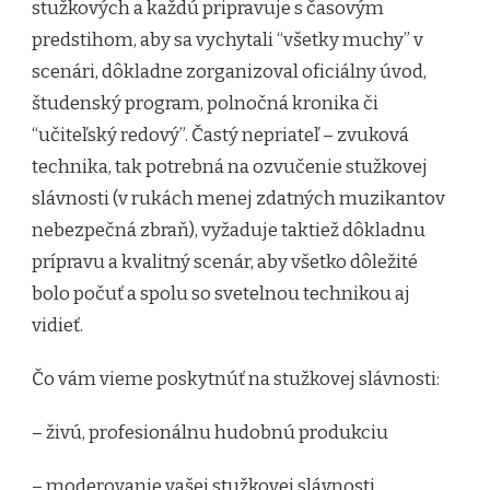
stužkových a každú pripravuje s časovým
predstihom, aby sa vychytali “všetky muchy” v
scenári, dôkladne zorganizoval oficiálny úvod,
študenský program, polnočná kronika či
“učiteľský redový”. Častý nepriateľ – zvuková
technika, tak potrebná na ozvučenie stužkovej
slávnosti (v rukách menej zdatných muzikantov
nebezpečná zbraň), vyžaduje taktiež dôkladnu
prípravu a kvalitný scenár, aby všetko dôležité
bolo počuť a spolu so svetelnou technikou aj
vidieť.
Čo vám vieme poskytnúť na stužkovej slávnosti:
– živú, profesionálnu hudobnú produkciu
– moderovanie vašej stužkovej slávnosti