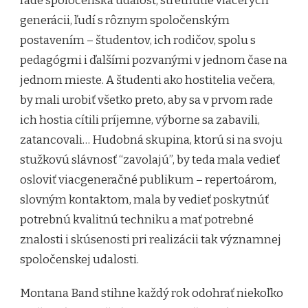
rade spoločenská udalosť, stretnutie viacerých
generácii, ľudí s rôznym spoločenským
postavením – študentov, ich rodičov, spolu s
pedagógmi i ďalšími pozvanými v jednom čase na
jednom mieste. A študenti ako hostitelia večera,
by mali urobiť všetko preto, aby sa v prvom rade
ich hostia cítili príjemne, výborne sa zabavili,
zatancovali… Hudobná skupina, ktorú si na svoju
stužkovú slávnosť “zavolajú”, by teda mala vedieť
osloviť viacgeneračné publikum – repertoárom,
slovným kontaktom, mala by vedieť poskytnúť
potrebnú kvalitnú techniku a mať potrebné
znalosti i skúsenosti pri realizácii tak významnej
spoločenskej udalosti.
Montana Band stihne každý rok odohrať niekoľko