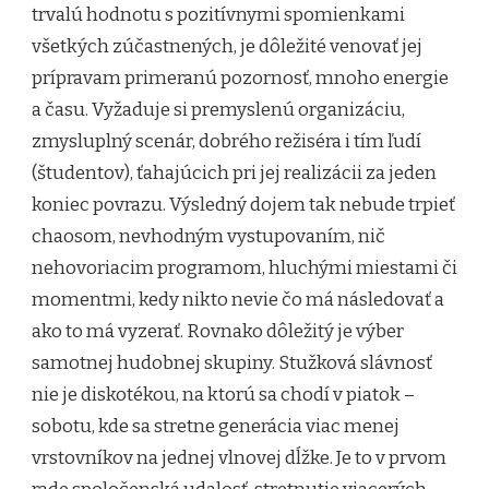
trvalú hodnotu s pozitívnymi spomienkami
všetkých zúčastnených, je dôležité venovať jej
prípravam primeranú pozornosť, mnoho energie
a času. Vyžaduje si premyslenú organizáciu,
zmysluplný scenár, dobrého režiséra i tím ľudí
(študentov), ťahajúcich pri jej realizácii za jeden
koniec povrazu. Výsledný dojem tak nebude trpieť
chaosom, nevhodným vystupovaním, nič
nehovoriacim programom, hluchými miestami či
momentmi, kedy nikto nevie čo má následovať a
ako to má vyzerať. Rovnako dôležitý je výber
samotnej hudobnej skupiny. Stužková slávnosť
nie je diskotékou, na ktorú sa chodí v piatok –
sobotu, kde sa stretne generácia viac menej
vrstovníkov na jednej vlnovej dĺžke. Je to v prvom